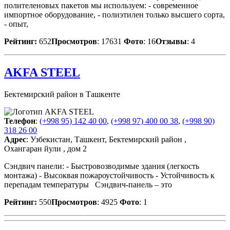
полителеновых пакетов мы используем: - современное
импортное оборудование, - полиэтилен только высшего сорта,
- опыт,
Рейтинг:
652
Просмотров
: 17631
Фото
: 16
Отзывы
: 4
AKFA STEEL
Бектемирский район в Ташкенте
Телефон
:
(+998 95) 142 40 00
,
(+998 97) 400 00 38
,
(+998 90)
318 26 00
Адрес
: Узбекистан, Ташкент, Бектемирский район ,
Охангаран йули , дом 2
Сэндвич панели: - Быстровозводимые здания (легкость
монтажа) - Высоквая пожароустойчивость - Устойчивость к
перепадам температуры Сэндвич-панель – это
Рейтинг:
550
Просмотров
: 4925
Фото
: 1