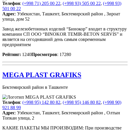
Телефон
:
(+998 71) 205 00 22
,
(+998 93) 505 00 22
,
(+998 93)
501 00 22
Адрес
: Узбекистан, Ташкент, Бектемирский район , Зироат
улица, дом 52
Завод железобетонных изделий “Бинокор” входит в структуру
компании СП ООО “BINOKOR TEMIR-BETON SERVIS” и
является на сегодняшний день самым современным
предприятием
Рейтинг:
1240
Просмотров
: 17280
MEGA PLAST GRAFIKS
Бектемирский район в Ташкенте
Телефон
:
(+998 95) 142 80 82
,
(+998 95) 146 80 82
,
(+998 90)
921 88 99
Адрес
: Узбекистан, Ташкент, Бектемирский район , Олтын
Топкан улица, 2
КАКИЕ ПАКЕТЫ МЫ ПРОИЗВОДИМ: При производстве