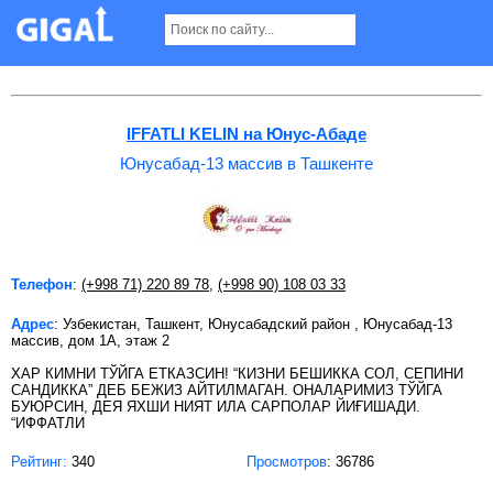
Юнусабад-13 массив в Ташкенте
IFFATLI KELIN на Юнус-Абаде
Юнусабад-13 массив в Ташкенте
Телефон
:
(+998 71) 220 89 78
,
(+998 90) 108 03 33
Адрес
: Узбекистан, Ташкент, Юнусабадский район , Юнусабад-13
массив, дом 1А, этаж 2
ХАР КИМНИ ТЎЙГА ЕТКАЗСИН! “КИЗНИ БЕШИККА СОЛ, СЕПИНИ
САНДИККА” ДЕБ БЕЖИЗ АЙТИЛМАГАН. ОНАЛАРИМИЗ ТЎЙГА
БУЮРСИН, ДЕЯ ЯХШИ НИЯТ ИЛА САРПОЛАР ЙИҒИШАДИ.
“ИФФАТЛИ
Рейтинг:
340
Просмотров
: 36786