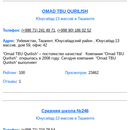
OMAD TBU QURILISH
Юнусабад-13 массив в Ташкенте
Телефон
:
(+998 71) 241 49 71
,
(+998 90) 186 02 52
Адрес
: Узбекистан, Ташкент, Юнусабадский район , Юнусабад-13
массив, дом 59, офис 42
“Omad TBU Qurilish” – постоянство качества! Компания “Omad TBU
Qurilish” открылась в 2008 году. Сегодня компания “Omad TBU
Qurilish” выполняет
Рейтинг:
100
Просмотров
: 23462
Отзывы
: 1
Средняя школа №246
Юнусабад-13 массив в Ташкенте
Телефон
:
(+998 71) 224 78 54