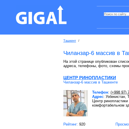
Ташкент
/
Чиланзар-6 массив в Т
На этой странице опубликован список
адреса, телефоны, фото, схемы про
ЦЕНТР РИНОПЛАСТИКИ
Чиланзар-6 массив в Ташкенте
Телефон
:
(+998 97) 
Адрес
: Узбекистан,
Центр ринопластики 
комфортабельном з
Рейтинг:
920
Просмо