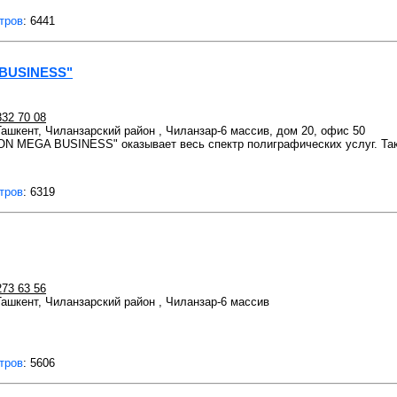
тров
: 6441
BUSINESS"
332 70 08
 Ташкент, Чиланзарский район , Чиланзар-6 массив, дом 20, офис 50
N MEGA BUSINESS" оказывает весь спектр полиграфических услуг. Так
тров
: 6319
273 63 56
 Ташкент, Чиланзарский район , Чиланзар-6 массив
тров
: 5606