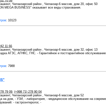
332 70 08
 Ташкент, Чиланзарский район , Чиланзар-6 массив, дом 20, офис 50
ON MEGA BUSINESS" оказывает все виды страхования.
тров
: 10123
242 11 66
 Ташкент, Чиланзарский район , Чиланзар-6 массив, дом 32, офис 13
ладка АГЗС, АГНКС, ГНС. - Гарантийное и постгарантийное обслуживание
тров
: 7988
IS"
278 79 09
,
(+998 71) 278 90 04
 Ташкент, Чиланзарский район , Чиланзар-6 массив, дом 52
а на дом, - УЗИ, - лаборатория, - медицинское обслуживание на соврем
ований: - гастроэнтеролог, -