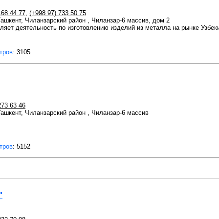
168 44 77
,
(+998 97) 733 50 75
 Ташкент, Чиланзарский район , Чиланзар-6 массив, дом 2
ет деятельность по изготовлению изделий из металла на рынке Узбекис
тров
: 3105
273 63 46
 Ташкент, Чиланзарский район , Чиланзар-6 массив
тров
: 5152
"