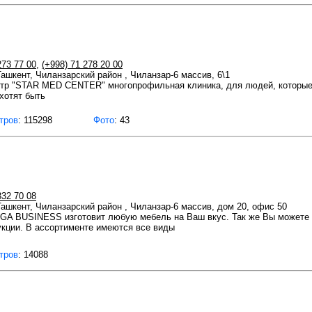
273 77 00
,
(+998) 71 278 20 00
Ташкент, Чиланзарский район , Чиланзар-6 массив, 6\1
нтр "STAR MED CENTER" многопрофильная клиника, для людей, которые 
хотят быть
тров
: 115298
Фото
: 43
332 70 08
 Ташкент, Чиланзарский район , Чиланзар-6 массив, дом 20, офис 50
A BUSINESS изготовит любую мебель на Ваш вкус. Так же Вы можете 
укции. В ассортименте имеются все виды
тров
: 14088