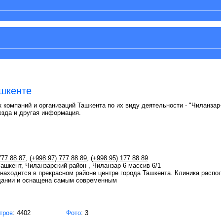
ашкенте
 компаний и организаций Ташкента по их виду деятельности - "Чиланзар-
езда и другая информация.
777 88 87
,
(+998 97) 777 88 89
,
(+998 95) 177 88 89
 Ташкент, Чиланзарский район , Чиланзар-6 массив 6/1
находится в прекрасном районе центре города Ташкента. Клиника распо
дании и оснащена самым современным
тров
: 4402
Фото
: 3