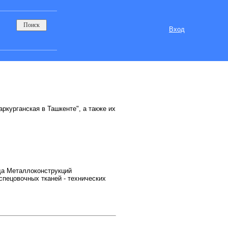
Вход
ркурганская в Ташкенте", а также их
ода Металлоконструкций
спецовочных тканей - технических