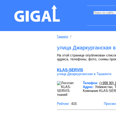
Ташкент
/
улица Джаркурганская 
На этой странице опубликован список
адреса, телефоны, фото, схемы про
KLAS-SERVIS
улица Джаркурганская в Ташкенте
Телефон
:
(+998 90) 
Адрес
: Узбекистан,
Компания KLAS-SERVI
тканей
Рейтинг:
415
Просмо