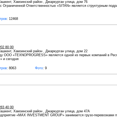
 Ташкент, Хамзинский район , Джаркурган улица, дом 76
граниченной Ответственностью «SITAN» является структурным подра
тров
: 12468
202 80 00
 Ташкент, Хамзинский район , Джаркурган улица, дом 22
оду ООО «TEXNOPROGRESS» является одной из первых компаний в Респ
» и сегодня
тров
: 8063
Фото
: 9
283 40 00
 Ташкент, Хамзинский район , Джаркурган улица, дом 47А
едприятие «MAX INVESTMENT GROUP» занимается грузо-перевозками по 