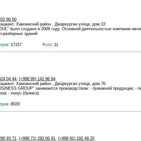
202 80 00
 Ташкент, Хамзинский район , Джаркурган улица, дом 22
" было создано в 2008 году. Основной деятельностью компании являе
о-разборных зданий
тров
: 17157
Фото
: 11
324 04 44
,
(+998 95) 142 96 94
 Ташкент, Хамзинский район , Джаркурган улица, дом 76
SINESS GROUP" занимается производством: - бумажной продукции; - пе
на; - конус (бумага).
тров
: 8029
290 93 71
,
(+998 71) 292 06 91
,
(+998 91) 192 49 25