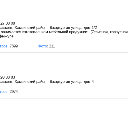
127 08 08
 Ташкент, Хамзинский район , Джаркурган улица, дом 1/2
нимается изготовлением мебельной продукции: (Офисная, корпусная, 
фы-купе
тров
: 7899
Фото
: 211
293 38 83
 Ташкент, Хамзинский район , Джаркурган улица, дом 4
тров
: 2974