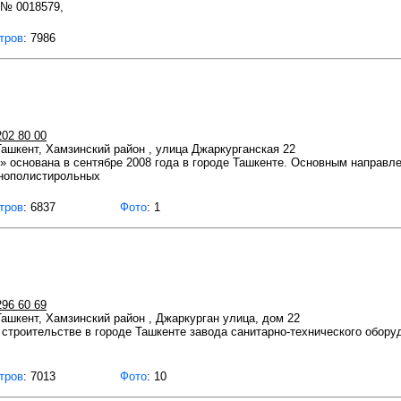
Т№ 0018579,
тров
: 7986
202 80 00
 Ташкент, Хамзинский район , улица Джаркурганская 22
основана в сентябре 2008 года в городе Ташкенте. Основным направле
ополистирольных
тров
: 6837
Фото
: 1
296 60 69
 Ташкент, Хамзинский район , Джаркурган улица, дом 22
 строительстве в городе Ташкенте завода санитарно-технического обор
тров
: 7013
Фото
: 10