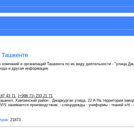
в Ташкенте
 компаний и организаций Ташкента по их виду деятельности - "улица Джа
езда и другая информация.
187 43 71
,
(+998 71) 233 21 71
 Ташкент, Хамзинский район , Джаркурган улица, 22 A На территории зав
S занимается производством: - спецодежды - униформы - тканей х/б - 
тров
: 21873