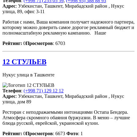
Телефон
:
(+998 71) 255 05 59
,
(+998 93) 388 88 93
Адрес
: Узбекистан, Ташкент, Мирабадский район , Нукус
улица, 89, офис 3-11
Работая с нами, Ваша компания получает надежного партнера,
которому можно доверить самое дорогое рекламный бюджет и
полномасштабную рекламную кампанию. Наше
Рейтинг:
0
Просмотров
: 6703
12 СТУЛЬЕВ
Нукус улица в Ташкенте
Телефон
:
(+998 71) 129 12 12
Адрес
: Узбекистан, Ташкент, Мирабадский район , Нукус
улица, дом 89
Ресторан с неподражаемыми интонациями Остапа Бендера.
Атмосфера скромного обаяния буржуазии. В меню – лучшие
блюда русской, еврейской, украинской кухни.
Рейтинг:
0
Просмотров
: 6673
Фото
: 1