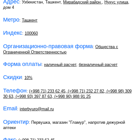
Адрес
: Узбекистан, Ташкент,
Мирабадский район
,
Нукус улица
,
дом 4
Метро
:
Ташкент
Индекс
:
100060
Организационно-правовая форма
:
Общества с
Ограниченной Ответственностью
Форма оплаты
:
наличный расчет
,
безналичный расчет
Скидки
:
10%
Телефон
:
(+998 71) 233 62 45
,
(+998 71) 232 27 82
,
(+998 98) 309
30 63
,
(+998 93) 397 87 63
,
(+998 90) 988 91 25
Email
:
interbyuro@mail.ru
Ориентир
: Первушка, магазин "Гламур", напротив дежурной
аптеки
Факс