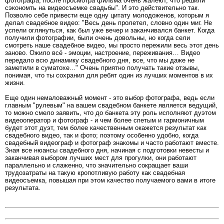
фотографа, после просмотра фильма очень жалеют, что решили
сэкономть на видеосъемке свадьбы". И это действительно так.
Позволю себе привести еще одну цитату молодоженов, которым я
делал свадебное видео: "Весь день пролетел, словно один миг. Не
успели оглянуться, как был уже вечер и заканчивался банкет. Когда
получили фотографии, были очень довольны, но когда сели
смотреть наше свадебное видео, мы просто пережили весь этот день
заново. Ожило всё - эмоции, настроение, переживания… Видео
передало всю динамику свадебного дня, все, что мы даже не
заметили в суматохе..." Очень приятно получать такие отзывы,
понимая, что ты сохранил для ребят один из лучших моментов в их
жизни.
Еще один немаловажный момент - это выбор фотографа, ведь если
главным "рулевым" на вашем свадебном банкете является ведущий,
то можно смело заявить, что до банкета эту роль исполняют дуэтом
видеооператор и фотограф - и чем более спетым и гармоничным
будет этот дуэт, тем более качественным окажется результат как
свадебного видео, так и фото; поэтому особенно удобно, когда
свадебный видеограф и фотограф знакомы и часто работают вместе.
Зная все нюансы свадебного дня, начиная с подготовки невесты и
заканчивая выбором лучших мест для прогулки, они работают
параллельно и слаженно, что значительно сокращает ваши
трудозатраты на такую кропотливую работу как свадебная
видеосъемка, повышая при этом качество получаемого вами в итоге
результата.