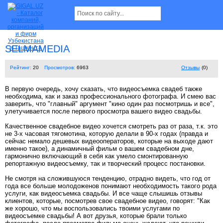
SELMAMEDIA
Рейтинг:
20
Просмотров:
6963
Отзывы
(0)
В первую очередь, хочу сказать, что видеосъемка свадеб также
необходима, как и заказ профессионального фотографа. И смею вас
заверить, что "главный" аргумент "кино один раз посмотришь и все",
улетучивается после первого просмотра вашего видео свадьбы.
Качественное свадебное видео хочется смотреть раз от раза, т.к. это
не 3-х часовая тягомотина, которую делали в 90-х годах (правда и
сейчас немало дешевых видеооператоров, которые на выходе дают
именно такое), а динамичный фильм о вашем свадебном дне,
гармонично включающий в себя как умело смонтированную
репортажную видеосъемку, так и творческий процесс постановки.
Не смотря на сложившуюся тенденцию, отрадно видеть, что год от
года все больше молодоженов понимают необходимость такого рода
услуги, как видеосъемка свадьбы. И все чаще слышишь отзывы
клиентов, которые, посмотрев свое свадебное видео, говорят: "Как
же хорошо, что мы воспользовались твоими услугами по
видеосъемке свадьбы! А вот друзья, которые брали только