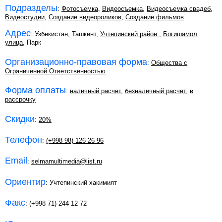
Подразделы
:
Фотосъемка
,
Видеосъемка
,
Видеосъемка свадеб
,
Видеостудии
,
Создание видеороликов
,
Создание фильмов
Адрес
: Узбекистан, Ташкент,
Учтепинский район
,
Богишамол
улица
, Парк
Организационно-правовая форма
:
Общества с
Ограниченной Ответственностью
Форма оплаты
:
наличный расчет
,
безналичный расчет
,
в
рассрочку
Скидки
:
20%
Телефон
:
(+998 98) 126 26 96
Email
:
selmamultimedia@list.ru
Ориентир
: Учтепинский хакимият
Факс
: (+998 71) 244 12 72