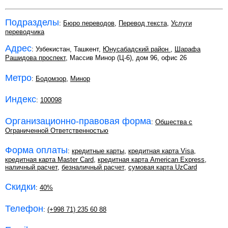
Подразделы
:
Бюро переводов
,
Перевод текста
,
Услуги
переводчика
Адрес
: Узбекистан, Ташкент,
Юнусабадский район
,
Шарафа
Рашидова проспект
, Массив Минор (Ц-6), дом 96, офис 26
Метро
:
Бодомзор
,
Минор
Индекс
:
100098
Организационно-правовая форма
:
Общества с
Ограниченной Ответственностью
Форма оплаты
:
кредитные карты
,
кредитная карта Visa
,
кредитная карта Master Card
,
кредитная карта American Express
,
наличный расчет
,
безналичный расчет
,
сумовая карта UzCard
Скидки
:
40%
Телефон
:
(+998 71) 235 60 88