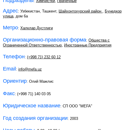
Подразделы
:
Химчистки
,
Прачечные
Адрес
: Узбекистан, Ташкент,
Шайхонтохурский район
,
Бунедкор
улица
, дом 6а
Метро
:
Халклар Дустлиги
Организационно-правовая форма
:
Общества с
Ограниченной Ответственностью
,
Иностранные Предприятия
Телефон
:
(+998 71) 232 60 12
Email
:
info@mefa.uz
Ориентир
: Олий Мажлис
Факс
: (+998 71) 140 03 05
Юридическое название
: СП ООО "MEFA"
Год создания организации
: 2003