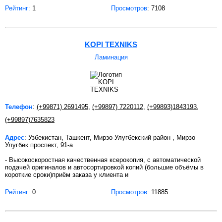
Рейтинг:
1
Просмотров
: 7108
KOPI TEXNIKS
Ламинация
Телефон
:
(+99871) 2691495
,
(+99897) 7220112
,
(+99893)1843193
,
(+99897)7635823
Адрес
: Узбекистан, Ташкент, Мирзо-Улугбекский район , Мирзо
Улугбек проспект, 91-а
- Высокоскоростная качественная ксерокопия, с автоматической
подачей оригиналов и автосортировкой копий (большие объёмы в
короткие сроки)приём заказа у клиента и
Рейтинг:
0
Просмотров
: 11885