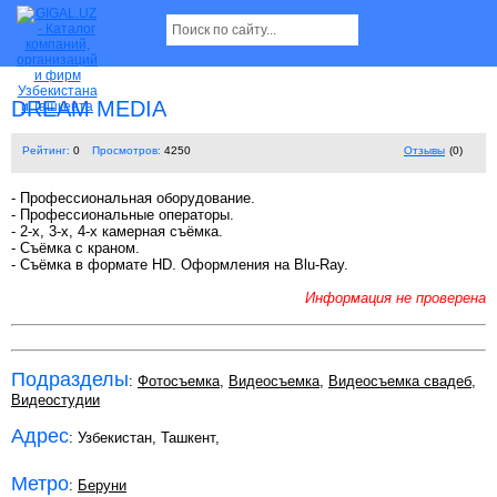
DREAM MEDIA
Рейтинг:
0
Просмотров:
4250
Отзывы
(0)
- Профессиональная оборудование.
- Профессиональные операторы.
- 2-х, 3-х, 4-х камерная съёмка.
- Съёмка с краном.
- Съёмка в формате HD. Оформления на Blu-Ray.
Информация не проверена
Подразделы
:
Фотосъемка
,
Видеосъемка
,
Видеосъемка свадеб
,
Видеостудии
Адрес
: Узбекистан, Ташкент,
Метро
:
Беруни