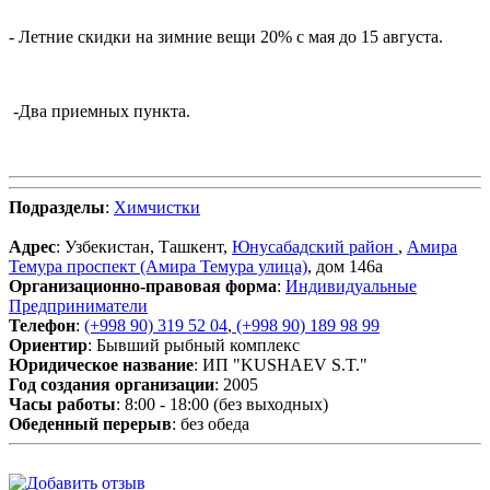
- Летние скидки на зимние вещи 20% с мая до 15 августа.
-Два приемных пункта.
Подразделы
:
Химчистки
Адрес
: Узбекистан, Ташкент,
Юнусабадский район
,
Амира
Темура проспект (Амира Темура улица)
, дом 146а
Организационно-правовая форма
:
Индивидуальные
Предприниматели
Телефон
:
(+998 90) 319 52 04
,
(+998 90) 189 98 99
Ориентир
: Бывший рыбный комплекс
Юридическое название
: ИП "KUSHAEV S.T."
Год создания организации
: 2005
Часы работы
: 8:00 - 18:00 (без выходных)
Обеденный перерыв
: без обеда