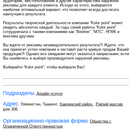
аудиторию, местоположение и другие характеристики наружной
рекламы для каждого клиента. Исходя из этого, выбирается
наиболее оптимальный вариант, что позволяет всегда достигать
наилучшего результата.
Результаты творческой деятельности компании “Kolor point” может
увидеть абсолютно каждый. За годы своей работы “Kolor point”
сотрудничала с такими компаниями как “Beeline”, “МТС”, НГМК и
многими другими.
Вы ждете от рекламы незамедлительного результата?! Ждете, что
она принесет успех компании и заставит расти кривую продаж Вашей
продукции?! Однако все ожидания могут оказаться напрасными, если
Вы ошибетесь в выборе производителя наружной рекламы.
Выбирайте “Kolor point”, чтобы выбирали Вас!
Подразделы
:
Дизайн услуги
Адрес
: Узбекистан, Ташкент,
Хамзинский район
,
Риёзий массив
,
дом 30Б
Организационно-правовая форма
:
Общества с
Ограниченной Ответственностью