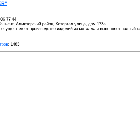
ER"
936 77 44
 Ташкент, Алмазарский район, Катартал улица, дом 173а
t» осуществляет производство изделий из металла и выполняет полный 
тров
: 1483