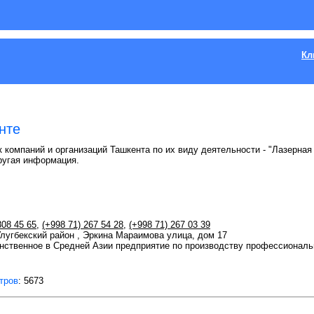
Кл
нте
 компаний и организаций Ташкента по их виду деятельности - "Лазерная 
ругая информация.
808 45 65
,
(+998 71) 267 54 28
,
(+998 71) 267 03 39
Улугбекский район , Эркина Мараимова улица, дом 17
нственное в Средней Азии предприятие по производству профессиональн
тров
: 5673