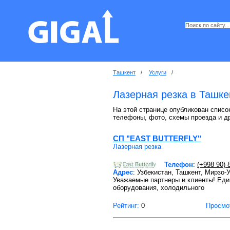
Ташкент
/
Услуги
/
Лазерная резка в Ташке
На этой странице опубликован список
телефоны, фото, схемы проезда и д
СП "EAST BUTTERFLY"
Лазерная резка
Телефон
:
(+998 90) 
Адрес
: Узбекистан, Ташкент, Мирзо-
Уважаемые партнеры и клиенты! Еди
оборудования, холодильного
Рейтинг:
0
Просмо