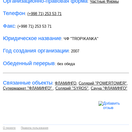
Организационно-правовая форма
:
Частные Фирмы
Телефон
:
(+998 71) 253 53 71
Факс
: (+998 71) 253 53 71
Юридическое название
: ЧФ "TROPIKANKA"
Год создания организации
: 2007
Обеденный перерыв
: без обеда
Связанные объекты
:
ФЛАМИНГО
,
Солярий "POWERTOWER"
,
Супермаркет "ФЛАМИНГО"
,
Солярий "SYROS"
,
Сауна "ФЛАМИНГО"
О проекте
Правила пользования