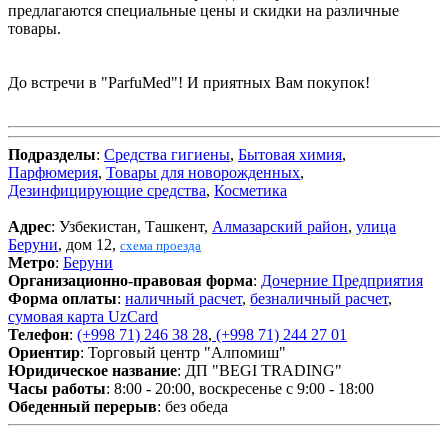
предлагаются специальные цены и скидки на различные
товары.
До встречи в "ParfuMed"! И приятных Вам покупок!
Подразделы
:
Средства гигиены
,
Бытовая химия
,
Парфюмерия
,
Товары для новорожденных
,
Дезинфицирующие средства
,
Косметика
Адрес
: Узбекистан, Ташкент,
Алмазарский район
,
улица
Беруни
, дом 12,
схема проезда
Метро
:
Беруни
Организационно-правовая форма
:
Дочерние Предприятия
Форма оплаты
:
наличный расчет
,
безналичный расчет
,
сумовая карта UzCard
Телефон
:
(+998 71) 246 38 28
,
(+998 71) 244 27 01
Ориентир
: Торговый центр "Алпомиш"
Юридическое название
: ДП "BEGI TRADING"
Часы работы
: 8:00 - 20:00, воскресенье с 9:00 - 18:00
Обеденный перерыв
: без обеда