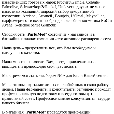
известнейших торговых марок Procter&Gamble, Colgate-
Palmolive, Schwarzkopf&Henkel, Unilever и других не менее
известных компаний, широкий выбор декоративной
косметики: Artdeco , Arcancil , Bourjois, L’Oreal , Maybelline,
парфюмерия от известных брендов, лечебная косметика RoC и
Avene , женское бельё Glamour.
Сегодня сеть "
ParfuMed
" состоит из 7 магазинов и в
ближайших планах компании - это активное расширение сети.
Наша цель – предоставить все, что Вам необходимо и
наилучшего качества.
Наша миссия – помогать Вам, всегда привлекательно
выглядеть и превосходно себя чувствовать.
Мы стремимся стать «выбором №1» для Вас и Вашей семьи.
Мы - это команда талантливых и влюблённых в свою работу
людей. Наши фармацевты и консультанты регулярно проходят
профессиональную подготовку и всегда готовы дать
правильный совет. Профессиональные консультанты - сердце
нашего бизнеса.
В магазинах "
ParfuMed
" проводятся промо-акции,