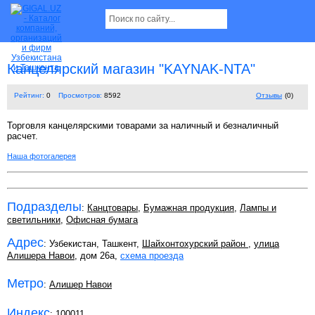
Канцелярский магазин "KAYNAK-NTA"
Рейтинг:
0
Просмотров:
8592
Отзывы
(0)
Торговля канцелярскими товарами за наличный и безналичный
расчет.
Наша фотогалерея
Подразделы
:
Канцтовары
,
Бумажная продукция
,
Лампы и
светильники
,
Офисная бумага
Адрес
: Узбекистан, Ташкент,
Шайхонтохурский район
,
улица
Алишера Навои
, дом 26а,
схема проезда
Метро
:
Алишер Навои
Индекс
:
100011