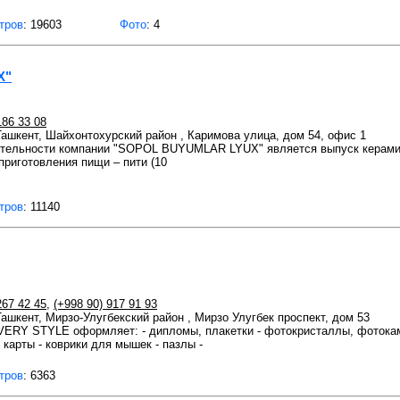
тров
: 19603
Фото
: 4
X"
186 33 08
 Ташкент, Шайхонтохурский район , Каримова улица, дом 54, офис 1
тельности компании "SOPOL BUYUMLAR LYUX" является выпуск керамиче
 приготовления пищи – пити (10
тров
: 11140
267 42 45
,
(+998 90) 917 91 93
 Ташкент, Мирзо-Улугбекский район , Мирзо Улугбек проспект, дом 53
ERY STYLE оформляет: - дипломы, плакетки - фотокристаллы, фотокамни
 карты - коврики для мышек - пазлы -
тров
: 6363