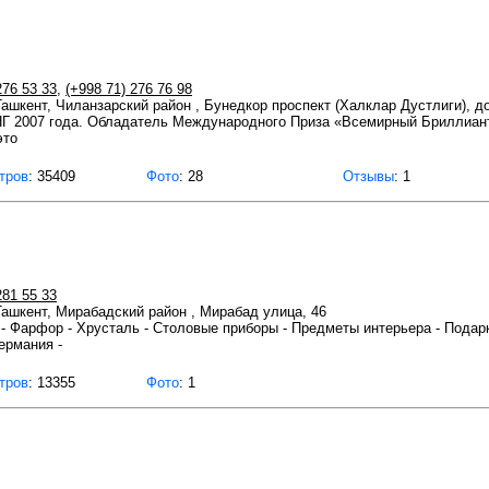
276 53 33
,
(+998 71) 276 76 98
 Ташкент, Чиланзарский район , Бунедкор проспект (Халклар Дустлиги), д
Г 2007 года. Обладатель Международного Приза «Всемирный Бриллиант 
это
тров
: 35409
Фото
: 28
Отзывы
: 1
281 55 33
 Ташкент, Мирабадский район , Мирабад улица, 46
 - Фарфор - Хрусталь - Столовые приборы - Предметы интерьера - Подар
ермания -
тров
: 13355
Фото
: 1