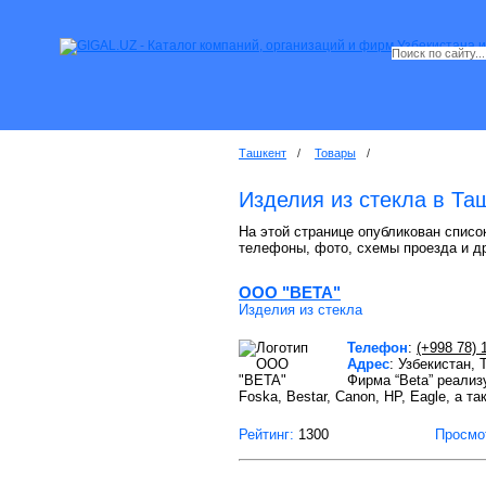
Ташкент
/
Товары
/
Изделия из стекла в Та
На этой странице опубликован список
телефоны, фото, схемы проезда и д
OOO "BETA"
Изделия из стекла
Телефон
:
(+998 78) 
Адрес
: Узбекистан,
Фирма “Beta” реализ
Foska, Bestar, Canon, HP, Eagle, а т
Рейтинг:
1300
Просмо