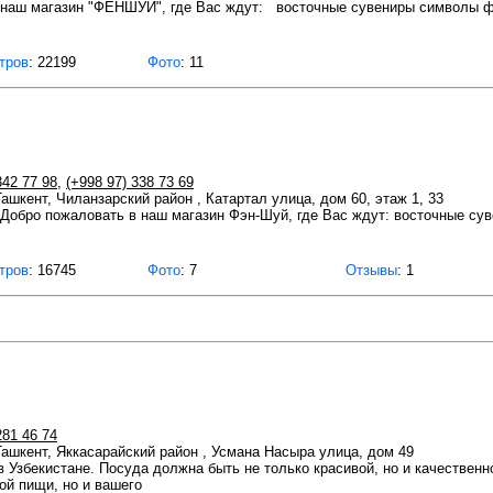
 наш магазин "ФЕНШУЙ", где Вас ждут: восточные сувениры символы 
тров
: 22199
Фото
: 11
342 77 98
,
(+998 97) 338 73 69
Ташкент, Чиланзарский район , Катартал улица, дом 60, этаж 1, 33
 Добро пожаловать в наш магазин Фэн-Шуй, где Вас ждут: восточные су
тров
: 16745
Фото
: 7
Отзывы
: 1
281 46 74
 Ташкент, Яккасарайский район , Усмана Насыра улица, дом 49
в Узбекистане. Посуда должна быть не только красивой, но и качественн
ой пищи, но и вашего