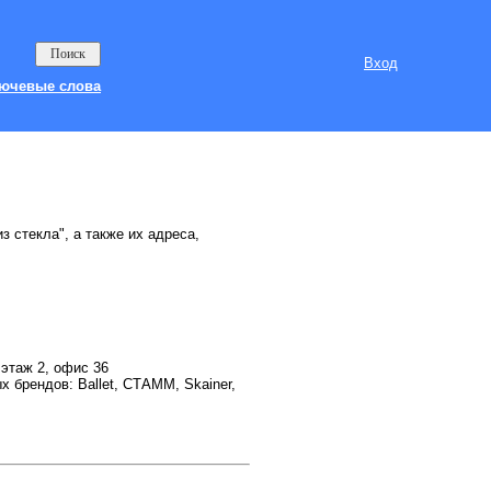
Вход
ючевые слова
з стекла", а также их адреса,
 этаж 2, офис 36
 брендов: Ballet, СТАММ, Skainer,