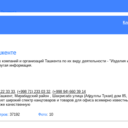
Кл
шкенте
 компаний и организаций Ташкента по их виду деятельности - "Изделия и
ругая информация.
122 33 33
,
(+998 71) 233 03 32
,
(+998 94) 660 39 14
 Ташкент, Мирабадский район , Шахрисабз улица (Абдуллы Тукая) дом 85,
ует широкий спектр канцтоваров и товаров для офиса всемирно известных
акже качественную
тров
: 37192
Фото
: 10