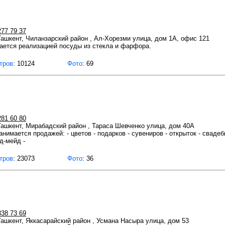
277 79 37
 Ташкент, Чиланзарский район , Ал-Хорезми улица, дом 1А, офис 121
ется реализацией посуды из стекла и фарфора.
тров
: 10124
Фото
: 69
281 60 80
 Ташкент, Мирабадский район , Тараса Шевченко улица, дом 40А
анимается продажей: - цветов - подарков - сувениров - открыток - сваде
д-мейд -
тров
: 23073
Фото
: 36
338 73 69
 Ташкент, Яккасарайский район , Усмана Насыра улица, дом 53