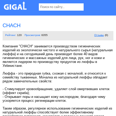
CHACH
Рейтинг:
120
Просмотров:
6355
Отзывы
(0)
Компания "CHACH" занимается производством гигиенических
изделий из экологически чистого и натурального сырья (натуральная
люффа) и на сегодняшний день производит более 40 видов
гигиенических и массажных изделий для лица, рук, ног и кожи и
является лидером по производству продуктов из люффы в
Узбекистане.
Люффа - это природная губка, схожая с мочалкой, и относится к
семейству тыквенных. Мочалка из натуральной люффы обладает
рядом замечательных свойств:
- Стимулирует кровообращение, удаляет слой омертвевших клеток
(эффект скраба);
- Открывает поры и насыщает кожу кислородом, благодаря чему
ускоряется процесс регенерации клеток.
Таким образом, регулярное использование гигиенических изделий из
натуральной люффы способствует более эффективному