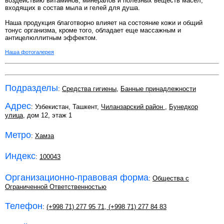
воздействию витаминов, минералов и полезных веществ масел,
входящих в состав мыла и гелей для душа.
Наша продукция благотворно влияет на состояние кожи и общий
тонус организма, кроме того, обладает еще массажным и
антицелюллитным эффектом.
Наша фотогалерея
Подразделы
:
Средства гигиены
,
Банные принадлежности
Адрес
: Узбекистан, Ташкент,
Чиланзарский район
,
Бунедкор
улица
, дом 12, этаж 1
Метро
:
Хамза
Индекс
:
100043
Организационно-правовая форма
:
Общества с
Ограниченной Ответственностью
Телефон
:
(+998 71) 277 95 71
,
(+998 71) 277 84 83