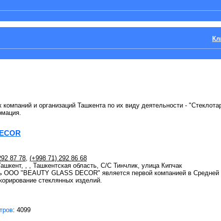
Кл
 компаний и организаций Ташкента по их виду деятельности - "Стеклотар
рмация.
DECOR
292 87 78
,
(+998 71) 292 86 68
Ташкент, , , Ташкентская область, C/C Тинчлик, улица Кипчак
ь OOO "BEAUTY GLASS DECOR" является первой компанией в Средней 
корирование стеклянных изделий.
тров
: 4099