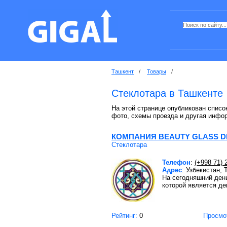
Ташкент
/
Товары
/
Стеклотара в Ташкенте
На этой странице опубликован список
фото, схемы проезда и другая инфо
КОМПАНИЯ BEAUTY GLASS 
Стеклотара
Телефон
:
(+998 71) 
Адрес
: Узбекистан, 
На сегодняшний ден
которой является де
Рейтинг:
0
Просмо