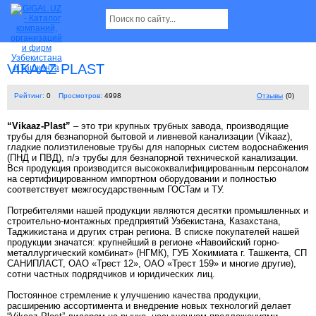
VIKAAZ PLAST
Рейтинг:
0
Просмотров:
4998
Отзывы
(0)
“Vikaaz-Plast”
– это три крупных трубных завода, производящие
трубы для безнапорной бытовой и ливневой канализации (Vikaaz),
гладкие полиэтиленовые трубы для напорных систем водоснабжения
(ПНД и ПВД), п/э трубы для безнапорной технической канализации.
Вся продукция производится высококвалифицированным персоналом
на сертифицированном импортном оборудовании и полностью
соответствует межгосударственным ГОСТам и ТУ.
Потребителями нашей продукции являются десятки промышленных и
строительно-монтажных предприятий Узбекистана, Казахстана,
Таджикистана и других стран региона. В списке покупателей нашей
продукции значатся: крупнейший в регионе «Навоийский горно-
металлургический комбинат» (НГМК), ГУБ Хокимиата г. Ташкента, СП
САНИПЛАСТ, ОАО «Трест 12», ОАО «Трест 159» и многие другие),
сотни частных подрядчиков и юридических лиц.
Постоянное стремление к улучшению качества продукции,
расширению ассортимента и внедрение новых технологий делает