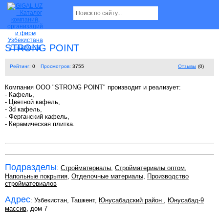
STRONG POINT
Рейтинг:
0
Просмотров:
3755
Отзывы
(0)
Компания OOO "STRONG POINT" производит и реализует:
- Кафель,
- Цветной кафель,
- 3d кафель,
- Ферганский кафель,
- Керамическая плитка.
Подразделы
:
Стройматериалы
,
Стройматериалы оптом
,
Напольные покрытия
,
Отделочные материалы
,
Производство
стройматериалов
Адрес
: Узбекистан, Ташкент,
Юнусабадский район
,
Юнусабад-9
массив
, дом 7