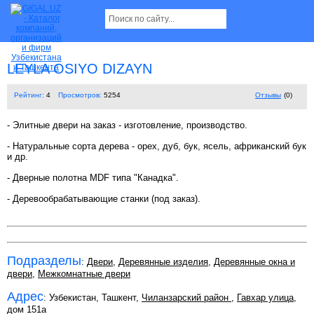
LEYLA OSIYO DIZAYN
Рейтинг:
4
Просмотров:
5254
Отзывы
(0)
- Элитные двери на заказ - изготовление, производство.
- Натуральные сорта дерева - орех, дуб, бук, ясель, африканский бук
и др.
- Дверные полотна MDF типа "Канадка".
- Деревообрабатывающие станки (под заказ).
Подразделы
:
Двери
,
Деревянные изделия
,
Деревянные окна и
двери
,
Межкомнатные двери
Адрес
: Узбекистан, Ташкент,
Чиланзарский район
,
Гавхар улица
,
дом 151а