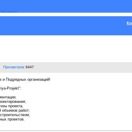
Кл
Просмотров:
6447
 и Подрядных организаций!
ya-Projekt":
ментации;
роектирования;
тизы проекта;
й объемов работ;
 строительством;
ных проектов.