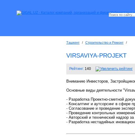
Ташкент
/
Строительство и Ремонт
/
VIRSAVIYA-PROJEKT
Рейтинг:
140
Вниманию Инвесторов, Застройщиков
Основные виды деятельности "Virsavi
- Разработка Проектно-сметной доку
- Консалтинг и аутсорсинг в сфере п
- Согласование и проведение экспер
- Проведение контрольных измерени
- Авторский и технический надзор за
- Разработка нестадийных иновацион