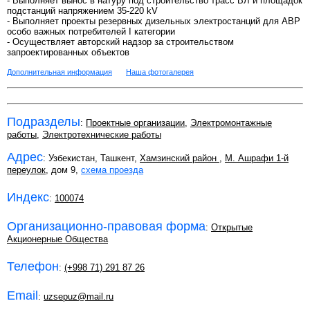
- Выполняет вынос в натуру под строительство трасс ВЛ и площадок
подстанций напряжением 35-220 kV
- Выполняет проекты резервных дизельных электростанций для АВР
особо важных потребителей I категории
- Осуществляет авторский надзор за строительством
запроектированных объектов
Дополнительная информация
Наша фотогалерея
Подразделы
:
Проектные организации
,
Электромонтажные
работы
,
Электротехнические работы
Адрес
: Узбекистан, Ташкент,
Хамзинский район
,
М. Ашрафи 1-й
переулок
, дом 9,
схема проезда
Индекс
:
100074
Организационно-правовая форма
:
Открытые
Акционерные Общества
Телефон
:
(+998 71) 291 87 26
Email
:
uzsepuz@mail.ru