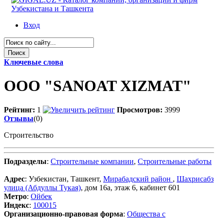
Вход
Ключевые слова
OOO "SANOAT XIZMAT"
Рейтинг:
1
Просмотров:
3999
Отзывы
(0)
Строительство
Подразделы
:
Строительные компании
,
Строительные работы
Адрес
: Узбекистан, Ташкент,
Мирабадский район
,
Шахрисабз
улица (Абдуллы Тукая)
, дом 16а, этаж 6, кабинет 601
Метро
:
Ойбек
Индекс
:
100015
Организационно-правовая форма
:
Общества с