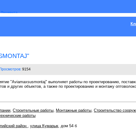
Кл
SMONTAJ"
Просмотров:
9154
тие "Aviamaxsusmontaj" выполняет работы по проектированию, поставке
ов и других объектов, а также по проектированию и монтажу оптоволок
пании
,
Строительные работы
,
Монтажные работы
,
Строительство соору
технические работы
лийский район
,
улица Кумарык
, дом 54 б