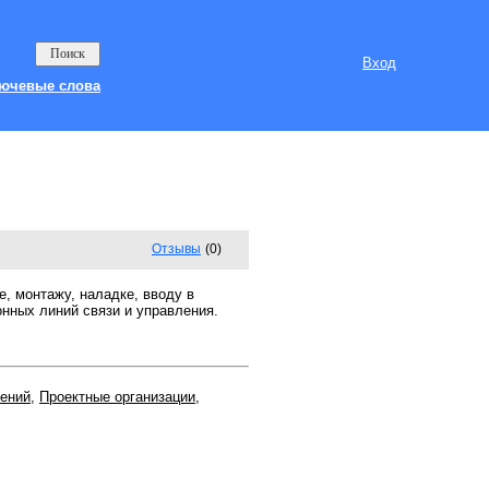
Вход
ючевые слова
Отзывы
(0)
, монтажу, наладке, вводу в
онных линий связи и управления.
жений
,
Проектные организации
,