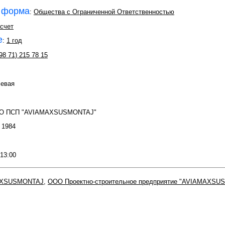
 форма
:
Общества с Ограниченной Ответственностью
счет
е
:
1 год
98 71) 215 78 15
левая
ОО ПСП "AVIAMAXSUSMONTAJ"
: 1984
 13:00
AXSUSMONTAJ
,
ООО Проектно-строительное предприятие "AVIAMAXSU