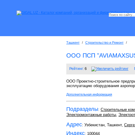
Ташкент
/
Строительство и Ремонт
/
ООО ПСП "AVIAMAXSU
Рейтинг:
6
ООО Проектно-строительное предприя
эксплуатацию оборудования аэропорт
Дополнительная информация
Подразделы
:
Строительные ком
Электромонтажные работы
,
Электро
Адрес
: Узбекистан, Ташкент,
Серге
Индекс
:
100044