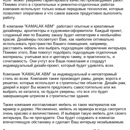
ABM” может уверенно гарантировать качество производимых работ.
Помимо этого в строительных и ремонтно-отделочных работах
компания использует только новые передовые технологии, которые
позволяют оперативно и что самое важное продуктивно выполнять
работу.
В компании “KAMALAK ABM” работают опытные и креативные
дизайнеры, архитекторы и художники-оформители. Каждый проект,
созданный ими по Вашему заказу будет неповторим и необычайно
красив. Дизайнеры посоветуют Вам, как наиболее оптимально
использовать пространство Вашего помещения, например,
расставить мебель или выбрать подходящее оформление интерьера.
Помимо этого, Вам помогут подобрать подходящие отделочные
материалы, учитывая все и цветовую гамму, и практичность, и
сочетаемость. Они учтут все Ваши пожелания и создадут
индивидуальный дизайн-проект, который будет удивлять всех.
Компания “KAMALAK ABM” за индивидуальный и неповторимый
стиль во всем. Компания также производит рамы, двери, ворота и
решетки, которые использует в строительстве объектов. Дизайн рам,
дверей и ворот Вы можете предложить самостоятельно или же
выбрать из каталога, но будьте уверены, что все это будет
завершающим штрихом в строительстве здания.
Также компания изготавливает мебель из таких материалов как
мрамор и дерево. Несомненно, мебель из мрамора всегда смотрится
очень красиво и величественно. И выбирая такую мебель для своего
интерьера, Вы не прогадаете. Она будет создавать в комнатах
впечатляющую обстановку и сделает Ваш интерьер незабываемым.