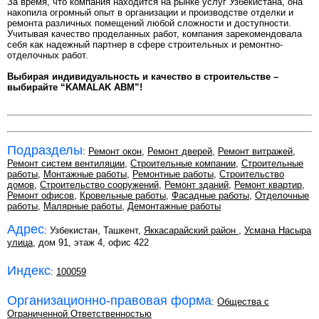
За время, что компания находится на рынке услуг Узбекистана, она
накопила огромный опыт в организации и производстве отделки и
ремонта различных помещений любой сложности и доступности.
Учитывая качество проделанных работ, компания зарекомендовала
себя как надежный партнер в сфере строительных и ремонтно-
отделочных работ.
Выбирая индивидуальность и качество в строительстве –
выбирайте “KAMALAK ABM”!
Подразделы
:
Ремонт окон
,
Ремонт дверей
,
Ремонт витражей
,
Ремонт систем вентиляции
,
Строительные компании
,
Строительные
работы
,
Монтажные работы
,
Ремонтные работы
,
Строительство
домов
,
Строительство сооружений
,
Ремонт зданий
,
Ремонт квартир
,
Ремонт офисов
,
Кровельные работы
,
Фасадные работы
,
Отделочные
работы
,
Малярные работы
,
Демонтажные работы
Адрес
: Узбекистан, Ташкент,
Яккасарайский район
,
Усмана Насыра
улица
, дом 91, этаж 4, офис 422
Индекс
:
100059
Организационно-правовая форма
:
Общества с
Ограниченной Ответственностью