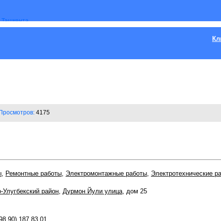
Кл
Просмотров:
4175
ы
,
Ремонтные работы
,
Электромонтажные работы
,
Электротехнические р
-Улугбекский район
,
Дурмон Йули улица
, дом 25
98 90) 187 83 01