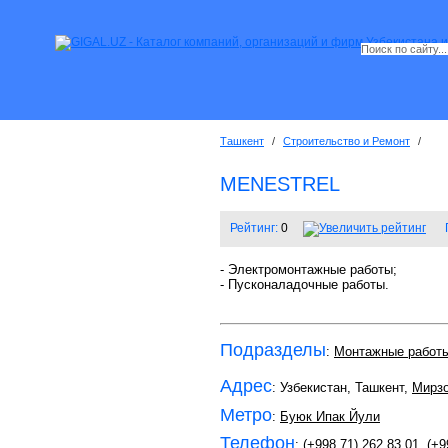
Ташкент
/
Строительство и Ремонт
/
MENESTREL
Рейтинг:
0
- Электромонтажные работы;
- Пусконаладочные работы.
Подразделы
:
Монтажные работ
Адрес
: Узбекистан, Ташкент,
Мирзо
Метро
:
Буюк Ипак Йули
Телефон
:
(+998 71) 262 83 01
,
(+9