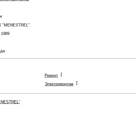
ок
ПК "MENESTREL"
: 1989
еда
Ремонт
Электромонтаж
ENESTREL”