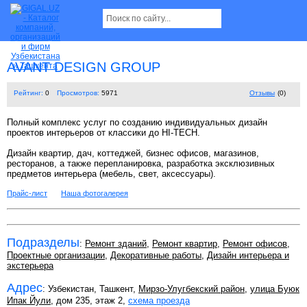
AVANT DESIGN GROUP
Рейтинг:
0
Просмотров:
5971
Отзывы
(0)
Полный комплекс услуг по созданию индивидуальных дизайн
проектов интерьеров от классики до HI-TECH.
Дизайн квартир, дач, коттеджей, бизнес офисов, магазинов,
ресторанов, а также перепланировка, разработка эксклюзивных
предметов интерьера (мебель, свет, аксессуары).
Прайс-лист
Наша фотогалерея
Подразделы
:
Ремонт зданий
,
Ремонт квартир
,
Ремонт офисов
,
Проектные организации
,
Декоративные работы
,
Дизайн интерьера и
экстерьера
Адрес
: Узбекистан, Ташкент,
Мирзо-Улугбекский район
,
улица Буюк
Ипак Йули
, дом 235, этаж 2,
схема проезда