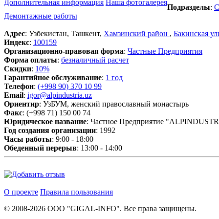
Дополнительная информация
Наша фотогалерея
Подразделы
:
С
Демонтажные работы
Адрес
: Узбекистан, Ташкент,
Хамзинский район
,
Бакинская ул
Индекс
:
100159
Организационно-правовая форма
:
Частные Предприятия
Форма оплаты
:
безналичный расчет
Скидки
:
10%
Гарантийное обслуживание
:
1 год
Телефон
:
(+998 90) 370 10 99
Email
:
igor@alpindustria.uz
Ориентир
: УзБУМ, женский православный монастырь
Факс
: (+998 71) 150 00 74
Юридическое название
: Частное Предприятие "ALPINDUSTR
Год создания организации
: 1992
Часы работы
: 9:00 - 18:00
Обеденный перерыв
: 13:00 - 14:00
О проекте
Правила пользования
© 2008-2026 ООО "GIGAL-INFO". Все права защищены.