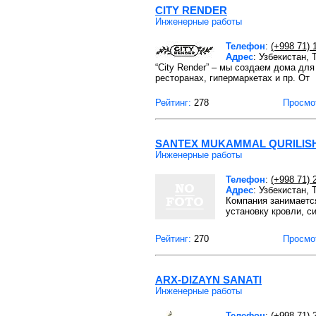
CITY RENDER
Инженерные работы
Телефон
:
(+998 71) 
Адрес
: Узбекистан,
“City Render” – мы создаем дома дл
ресторанах, гипермаркетах и пр. От
Рейтинг:
278
Просмо
SANTEX MUKAMMAL QURILIS
Инженерные работы
Телефон
:
(+998 71) 
Адрес
: Узбекистан,
Компания занимаетс
установку кровли, с
Рейтинг:
270
Просмо
ARX-DIZAYN SANATI
Инженерные работы
Телефон
:
(+998 71) 