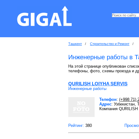
Ташкент
/
Строительство и Ремонт
/
Инженерные работы в Т
На этой странице опубликован списо
телефоны, фото, схемы проезда и д
QURILISH LOIYHA SERVIS
Инженерные работы
Телефон
:
(+998 71) 
Адрес
: Узбекистан,
Компания QURILISH 
Рейтинг:
380
Просмо