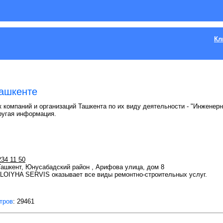
Кл
ашкенте
к компаний и организаций Ташкента по их виду деятельности - "Инженерн
ругая информация.
234 11 50
 Ташкент, Юнусабадский район , Арифова улица, дом 8
LOIYHA SERVIS оказывает все виды ремонтно-строительных услуг.
тров
: 29461