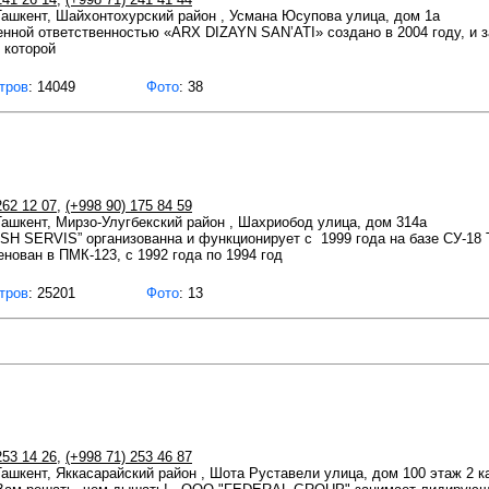
 Ташкент, Шайхонтохурский район , Усмана Юсупова улица, дом 1а
нной ответственностью «ARX DIZAYN SAN’ATI» создано в 2004 году, и з
 которой
тров
: 14049
Фото
: 38
262 12 07
,
(+998 90) 175 84 59
 Ташкент, Мирзо-Улугбекский район , Шахриобод улица, дом 314а
H SERVIS” организованна и функционирует с 1999 года на базе СУ-18 
енован в ПМК-123, с 1992 года по 1994 год
тров
: 25201
Фото
: 13
253 14 26
,
(+998 71) 253 46 87
 Ташкент, Яккасарайский район , Шота Руставели улица, дом 100 этаж 2 к