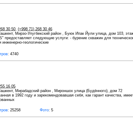
268 30 50
,
(+998 71) 268 30 46
 Ташкент, Мирзо-Улугбекский район , Буюк Ипак Йули улица, дом 103, эта
" предоставляет следующие услуги: - бурение скважин для техническог
и инженерно-геологические
тров
: 4740
255 16 05
 Ташкент, Мирабадский район , Мироншох улица (Будённого), дом 72
нная в 1992 году и зарекомендовавшая себя, как гарант качества, име
рованных
тров
: 25258
Фото
: 5