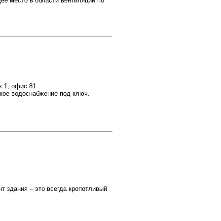
 место в области вентиляции по
ж 1, офис 81
ское водоснабжение под ключ. -
нт здания – это всегда кропотливый