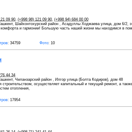
121 09 90
,
(+998 98) 121 09 90
,
(+998 94) 684 00 00
 Ташкент, Шайхонтохурский район , Асадуллы Ходжаева улица, дом 6/2, э
я комфорта и гармонии! Большую часть нашей жизни мы находимся в пом
тров
: 34759
Фото
: 10
H
276 44 34
 Ташкент, Чиланзарский район , Илгор улица (Болта Кодиров), дом 48
я строительством, осуществляет капитальный и текущий ремонт, а такж
истем отопления,
тров
: 17954
241 26 14
,
(+998 71) 241 41 44