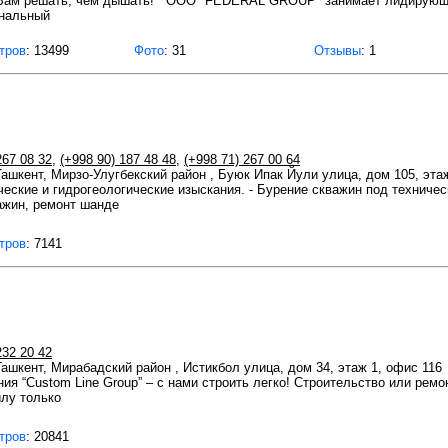
ам решать, чем дышать! OOO "FEDERAL GROUP" занимает лидирующее
ональный
тров
: 13499
Фото
: 31
Отзывы
: 1
267 08 32
,
(+998 90) 187 48 48
,
(+998 71) 267 00 64
 Ташкент, Мирзо-Улугбекский район , Буюк Ипак Йули улица, дом 105, эта
ческие и гидрогеологические изыскания. - Бурение скважин под техниче
ажин, ремонт шанде
тров
: 7141
232 20 42
 Ташкент, Мирабадский район , Истикбол улица, дом 34, этаж 1, офис 116
ия “Custom Line Group” – с нами строить легко! Строительство или ремо
илу только
тров
: 20841