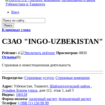
Вход
Ключевые слова
СЗАО "INGO-UZBEKISTAN"
Рейтинг:
4
Просмотров:
8850
Отзывы
(0)
Страховая и инвестиционная деятельность
Подразделы
:
Страховые услуги
,
Страховые компании
Адрес
: Узбекистан, Ташкент,
Шайхонтохурский район
,
Зульфия Хоним улица
, дом 112, этаж 1, каб 5
Индекс
:
100128
Форма оплаты
:
наличный расчет
,
безналичный расчет
Телефон
:
(+998 71) 150 99 99