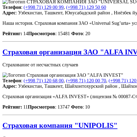
Телефон
:
(+998 71) 129 00 99
,
(+998 71) 129 50 60
Адрес
: Узбекистан, Ташкент, Юнусабадский район , Ниёзбек йу
Наша история. Страховая компания ЗАО «Universal Sug’urta» у
Рейтинг:
14
Просмотров
: 15481
Фото
: 20
Страховая организация ЗАО "ALFA IN
Страхование от несчастных случаев
Телефон
:
(+998 71) 120 68 00
,
(+998 71) 120 00 70
,
(+998 71) 120
Адрес
: Узбекистан, Ташкент, Шайхонтохурский район , Шайхон
Страховая организация «ALFA INVEST» (лицензия № 00087-СФ
Рейтинг:
11
Просмотров
: 13747
Фото
: 10
Страховая компания "UNIPOLIS"