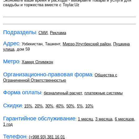
Экономьте ваше время и расходы - выбирайте товары и услуги для
свадьбы и торжества вместе с Toylar.Uz
Подразделы
:
СМИ
,
Реклама
Адрес
: Узбекистан, Ташкент,
Мирзо-Улугбекский район
,
Пушкина
улица
, дом 59
Метро
:
Хамид Олимжон
Организационно-правовая форма
:
Общества с
Ограниченной Ответственностью
Форма оплаты
:
безналичный расчет
,
платежные системы
Скидки
:
15%
,
20%
,
30%
,
40%
,
50%
,
5%
,
10%
Гарантийное обслуживание
:
1 месяц
,
3 месяца
,
6 месяцов
,
1 год
Телефон
:
(+998 93) 381 16 01