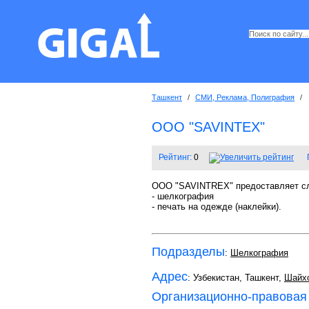
Ташкент
/
СМИ, Реклама, Полиграфия
/
ООО "SAVINTEX"
Рейтинг:
0
ООО "SAVINTREX" предоставляет с
- шелкография
- печать на одежде (наклейки).
Подразделы
:
Шелкография
Адрес
: Узбекистан, Ташкент,
Шайхо
Организационно-правовая