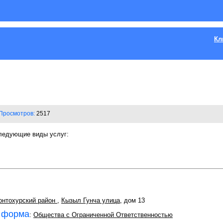
Кл
Просмотров:
2517
ледующие виды услуг:
нтохурский район
,
Кызыл Гунча улица
, дом 13
 форма
:
Общества с Ограниченной Ответственностью