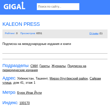
KALEON PRESS
Рейтинг:
0
Просмотров:
6551
Отзывы
(1)
Подписка на международные издания и книги
Подразделы
:
СМИ
,
Газеты
,
Журналы
,
Подписка на
периодические издания
Адрес
: Узбекистан, Ташкент,
Мирзо-Улугбекский район
,
Сайрам
улица
, дом 41, этаж 1
Метро
:
Буюк Ипак Йули
Индекс
:
100170