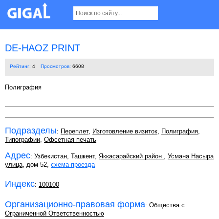
DE-HAOZ PRINT
Рейтинг:
4
Просмотров:
6608
Полиграфия
Подразделы
:
Переплет
,
Изготовление визиток
,
Полиграфия
,
Типографии
,
Офсетная печать
Адрес
: Узбекистан, Ташкент,
Яккасарайский район
,
Усмана Насыра
улица
, дом 52,
схема проезда
Индекс
:
100100
Организационно-правовая форма
:
Общества с
Ограниченной Ответственностью