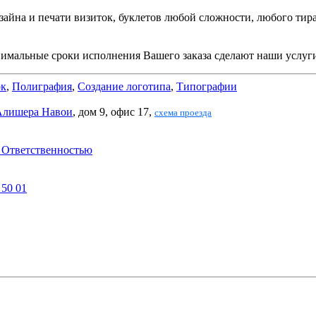
изайна и печати визиток, буклетов любой сложности, любого тир
инимальные сроки исполнения Вашего заказа сделают наши услу
ок
,
Полиграфия
,
Создание логотипа
,
Типографии
Алишера Навои
, дом 9, офис 17,
схема проезда
 Ответственностью
 50 01