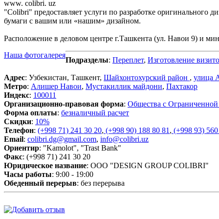
www. colibri. uz
"Colibri" предоставляет услуги по разработке оригинального д
бумаги с вашим или «нашим» дизайном.
Расположение в деловом центре г.Ташкента (ул. Навои 9) и м
Наша фотогалерея
Подразделы
:
Переплет
,
Изготовление визит
Адрес
: Узбекистан, Ташкент,
Шайхонтохурский район
,
улица 
Метро
:
Алишер Навои
,
Мустакиллик майдони
,
Пахтакор
Индекс
:
100011
Организационно-правовая форма
:
Общества с Ограниченной
Форма оплаты
:
безналичный расчет
Скидки
:
10%
Телефон
:
(+998 71) 241 30 20
,
(+998 90) 188 80 81
,
(+998 93) 560
Email
:
colibri.dg@gmail.com
,
info@colibri.uz
Ориентир
: "Kamolot", "Trast Bank"
Факс
: (+998 71) 241 30 20
Юридическое название
: ООО "DESIGN GROUP COLIBRI"
Часы работы
: 9:00 - 19:00
Обеденный перерыв
: без перерыва