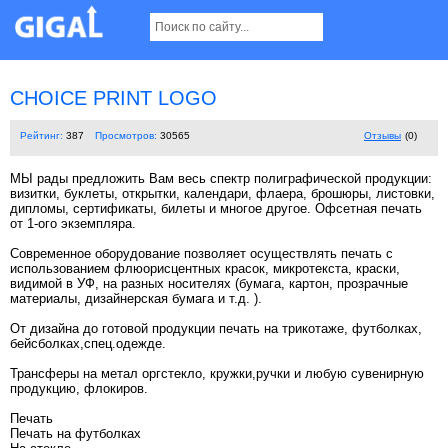
CHOICE PRINT LOGO
Рейтинг:
387
Просмотров:
30565
Отзывы
(0)
МЫ рады предложить Вам весь спектр полиграфической продукции:
визитки, буклеты, открытки, календари, флаера, брошюры, листовки,
дипломы, сертификаты, билеты и многое другое. Офсетная печать
от 1-ого экземпляра.
Современное оборудование позволяет осуществлять печать с
использованием флюорисцентных красок, микротекста, краски,
видимой в УФ, на разных носителях (бумага, картон, прозрачные
материалы, дизайнерская бумага и т.д. ).
От дизайна до готовой продукции печать на трикотаже, футболках,
бейсболках,спец.одежде.
Трансферы на метал оргстекло, кружки,ручки и любую сувенирную
продукцию, флокиров.
Печать
Печать на футболках