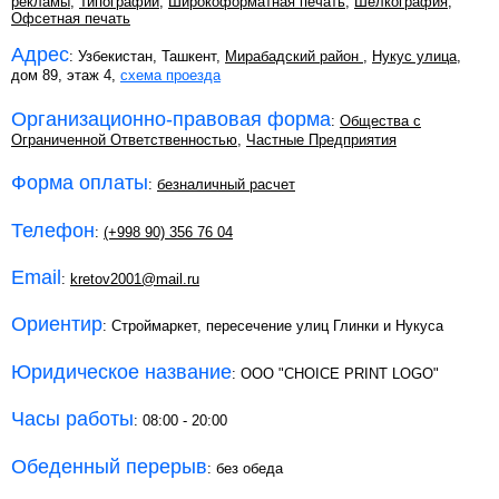
рекламы
,
Типографии
,
Широкоформатная печать
,
Шелкография
,
Офсетная печать
Адрес
: Узбекистан, Ташкент,
Мирабадский район
,
Нукус улица
,
дом 89, этаж 4,
схема проезда
Организационно-правовая форма
:
Общества с
Ограниченной Ответственностью
,
Частные Предприятия
Форма оплаты
:
безналичный расчет
Телефон
:
(+998 90) 356 76 04
Email
:
kretov2001@mail.ru
Ориентир
: Строймаркет, пересечение улиц Глинки и Нукуса
Юридическое название
: OOO "CHOICE PRINT LOGO"
Часы работы
: 08:00 - 20:00
Обеденный перерыв
: без обеда