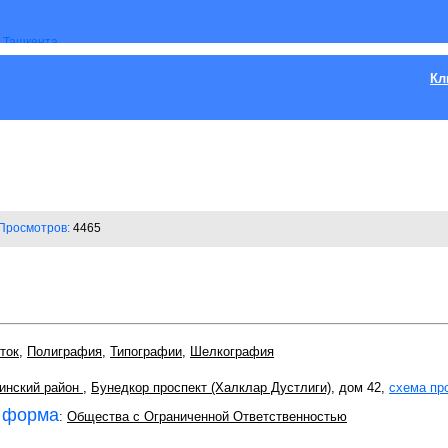
Кл
Просмотров:
4465
ток
,
Полиграфия
,
Типографии
,
Шелкография
инский район
,
Бунедкор проспект (Халклар Дустлиги)
, дом 42,
схема пр
 форма
:
Общества с Ограниченной Ответственностью