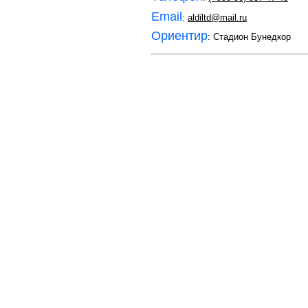
Email
:
aldiltd@mail.ru
Ориентир
: Стадион Бунедкор