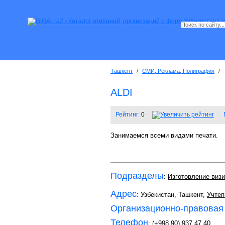
Ташкент
/
СМИ, Реклама, Полиграфия
/
ALDI
Рейтинг:
0
Занимаемся всеми видами печати.
Подразделы
:
Изготовление визи
Адрес
: Узбекистан, Ташкент,
Учтеп
Организационно-правовая
Телефон
:
(+998 90) 937 47 40