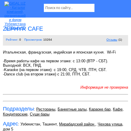
ZEPHYR CAFE
Рейтинг:
0
Просмотров:
10264
Отзывы
(1)
Итальянская, французская, индийская и японская кухня. Wi-Fi
-Время работы кафе на первом этаже: с 13:00 (ВТР - СБТ).
Выходной: ВСК, ПНД.
-Karaoke (на первом этаже): с 19:00, СРД, ЧТВ, ПТН, СБТ.
-Dance club (на втором этаже) с 21:00, ПТН, СБТ.
Информация не проверена
Подразделы
:
Рестораны
,
Банкетные залы
,
Караоке бар
,
Кафе
,
Кондитерские
,
Суши бары
Адрес
: Узбекистан, Ташкент,
Мирабадский район
,
Чехова улица
,
дом 5