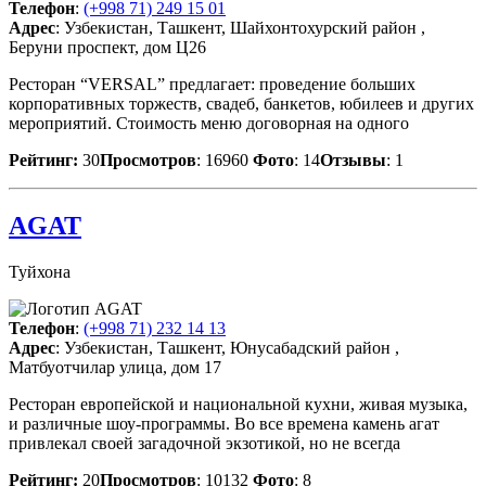
Телефон
:
(+998 71) 249 15 01
Адрес
: Узбекистан, Ташкент, Шайхонтохурский район ,
Беруни проспект, дом Ц26
Ресторан “VERSAL” предлагает: проведение больших
корпоративных торжеств, свадеб, банкетов, юбилеев и других
мероприятий. Стоимость меню договорная на одного
Рейтинг:
30
Просмотров
: 16960
Фото
: 14
Отзывы
: 1
AGAT
Туйхона
Телефон
:
(+998 71) 232 14 13
Адрес
: Узбекистан, Ташкент, Юнусабадский район ,
Матбуотчилар улица, дом 17
Ресторан европейской и национальной кухни, живая музыка,
и различные шоу-программы. Во все времена камень агат
привлекал своей загадочной экзотикой, но не всегда
Рейтинг:
20
Просмотров
: 10132
Фото
: 8