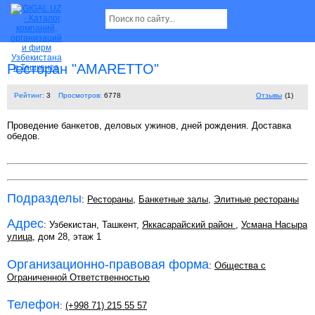
Ресторан "AMARETTO"
Рейтинг:
3
Просмотров:
6778
Отзывы
(1)
Проведение банкетов, деловых ужинов, дней рождения. Доставка
обедов.
Подразделы
:
Рестораны
,
Банкетные залы
,
Элитные рестораны
Адрес
: Узбекистан, Ташкент,
Яккасарайский район
,
Усмана Насыра
улица
, дом 28, этаж 1
Организационно-правовая форма
:
Общества с
Ограниченной Ответственностью
Телефон
:
(+998 71) 215 55 57