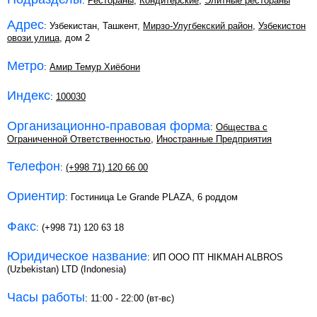
:
Рестораны
,
Кондитерские
,
Элитные рестораны
Адрес
: Узбекистан, Ташкент,
Мирзо-Улугбекский район
,
Узбекистон
овози улица
, дом 2
Метро
:
Амир Темур Хиёбони
Индекс
:
100030
Организационно-правовая форма
:
Общества с
Ограниченной Ответственностью
,
Иностранные Предприятия
Телефон
:
(+998 71) 120 66 00
Ориентир
: Гостиница Le Grande PLAZA, 6 роддом
Факс
: (+998 71) 120 63 18
Юридическое название
: ИП ООО ПТ HIKMAH ALBROS
(Uzbekistan) LTD (Indonesia)
Часы работы
: 11:00 - 22:00 (вт-вс)