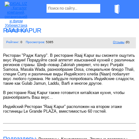
RAAJ KAPUR
Рейтинг:
0
Просмотров:
5385
Отзывы
(0)
Ресторан "Радж Капур". В ресторане Raaj Kapur вы сможете ощутить
вкус Индии! Порадуйте свой аппетит изысканной кухней с различных
регионов страны. Шеф–повар Zakiriah уверяет, что вкус Punjabi
Samosa, Masala Wada, разнообразие Dosa, специальное блюдо Thali,
специи Curry и различные виды Индийского хлеба (Naan) побалует
вкус любого гурмана. Не забудьте попробовать Индийские сладости,
такие как Gulab Jamun, Laddu, Barfi и многое другое.
В ресторане Raaj Kapur также готовится китайская кухня, чтобы
разнообразить Ваш вкус...
Индийский Ресторан “Raaj Kapur” раcположен на втором этаже
гостиницы Le Grande PLAZA, вместимостью 60 гостей.
Подразделы