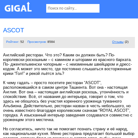
ASCOT
Рейтинг:
52
Просмотров:
8584
Отзывы
(2)
Английский ресторан. Что это? Каким он должен быть? По-
королевски роскошным – с камином и шторами из красного бархата.
По- джентельменски чопорным – с неизменным швейцаром и дресс-
кодом. А может это место, где постоянно слышаться восторженные
крики “Гол!” и рекой льётся эль?
К чему гадать – просто посетите ресторан “ASCOT”,
расположившийся в самом центре Ташкента. Вот она - настоящая
Англия. Вот она – настоящая английская роскошь, утончённость и
спокойствие. Всё, от названия до интерьера, говорит о том, что
здесь не обошлось без участия коренного уроженца туманного
Альбиона. Действительно, ресторан назван в честь небольшого, но
очень известного благодаря королевским скачкам “ROYAL ASCOT”,
городка. А изысканный интерьер заведения создавался совместно с
уроженцем этого местечка.
Но согласитесь, ничто так не помогает познать страну и её народ,
как национальная кухня. Меню ресторана предлагает большой выбор