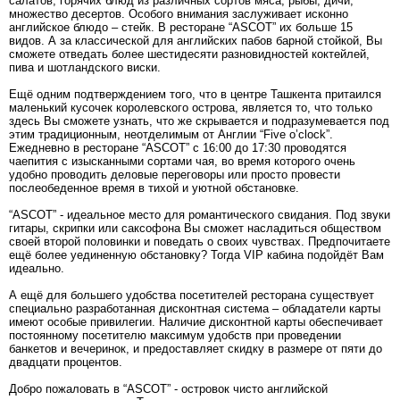
салатов, горячих блюд из различных сортов мяса, рыбы, дичи,
множество десертов. Особого внимания заслуживает исконно
английское блюдо – стейк. В ресторане “ASCOT” их больше 15
видов. А за классической для английских пабов барной стойкой, Вы
сможете отведать более шестидесяти разновидностей коктейлей,
пива и шотландского виски.
Ещё одним подтверждением того, что в центре Ташкента притаился
маленький кусочек королевского острова, является то, что только
здесь Вы сможете узнать, что же скрывается и подразумевается под
этим традиционным, неотделимым от Англии “Five o’clock”.
Ежедневно в ресторане “ASCOT” с 16:00 до 17:30 проводятся
чаепития с изысканными сортами чая, во время которого очень
удобно проводить деловые переговоры или просто провести
послеобеденное время в тихой и уютной обстановке.
“ASCOT” - идеальное место для романтического свидания. Под звуки
гитары, скрипки или саксофона Вы сможет насладиться обществом
своей второй половинки и поведать о своих чувствах. Предпочитаете
ещё более уединенную обстановку? Тогда VIP кабина подойдёт Вам
идеально.
А ещё для большего удобства посетителей ресторана существует
специально разработанная дисконтная система – обладатели карты
имеют особые привилегии. Наличие дисконтной карты обеспечивает
постоянному посетителю максимум удобств при проведении
банкетов и вечеринок, и предоставляет скидку в размере от пяти до
двадцати процентов.
Добро пожаловать в “ASCOT” - островок чисто английской