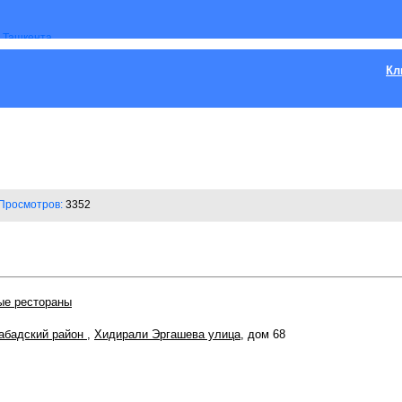
Кл
Просмотров:
3352
ые рестораны
абадский район
,
Хидирали Эргашева улица
, дом 68