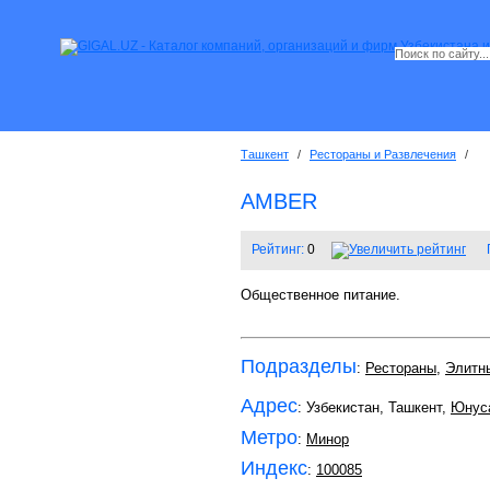
Ташкент
/
Рестораны и Развлечения
/
AMBER
Рейтинг:
0
Общественное питание.
Подразделы
:
Рестораны
,
Элитн
Адрес
: Узбекистан, Ташкент,
Юнус
Метро
:
Минор
Индекс
:
100085