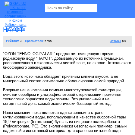
HAYOT
Рейтинг:
3
Просмотров:
5755
Отзывы
(0)
"OZON TEHNOLOGIYALARI” предлагает очищенную горную
родниковую воду “HAYOT”, добываемую из источника Кумышкан,
расположенного в экологически чистой зоне, на склоне Чаткальского
биосферного заповедника.
Вода этого источника обладает приятным мягким вкусом, а ее
минеральный состав оптимально сбалансирован самой природой.
Впервые наша компания помимо многоступенчатой фильтрации,
очистки серебром и ультрафиолетовой стерилизации применяет
технологию обработки воды озоном. Это уникальный и на
сегодняшний день самый экологически безвредный метод.
Наша компания пока является единственным в стране
бутилировщиком воды, использующим в качестве оборотной тары
18,9 литровую (5 галлонов) бутыль из пищевого поликарбоната
(Polycarbonate, PC). Это экологически безопасный полимер, самый
надежный и испытанный материал для хранения питьевой воды.