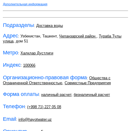
Дополнительная информация
Подразделы
:
Доставка воды
Адрес
: Узбекистан, Ташкент,
Чиланзарский район
,
Тураба Тулы
улица
, дом 51
Метро
:
Халклар Дустлиги
Индекс
:
100066
Организационно-правовая форма
:
Общества с
Ограниченной Ответственностью
,
Совместные Предприятия
Форма оплаты
:
наличный расчет
,
безналичный расчет
Телефон
:
(+998 71) 227 05 08
Email
:
info@hayotwater.uz