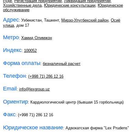
суде
,
Регистрация предприятий
,
Ликвидация предприятий
,
Хозяйственные дела
,
Юридические консультации
,
Юридическое
обслуживание
Адрес
: Узбекистан, Ташкент,
Мирзо-Улугбекский район
,
Осиё
улица
, дом 17
Метро
:
Хамид Олимжон
Индекс
:
100052
Форма оплаты
:
безналичный расчет
Телефон
:
(+998 71) 286 12 16
Email
:
info@lexgroup.uz
Ориентир
: Кардиологический центр (бывшая 15 горбольница)
Факс
: (+998 71) 286 12 16
Юридическое название
: Адвокатская фирма "Lex Prudens"