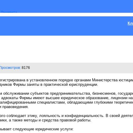
Кл
Просмотров:
8176
истрирована в установленном порядке органами Министерства юстиции 
удников Фирмы заняты в практической юриспруденции.
м обслуживании субъектов предпринимательства, бизнесменов, государ
е адвокаты Фирмы имеют высшее юридическое образование, лицензии на 
валифицированными специалистами, обладающими глубокими теоретиче
и правоведения.
ого соблюдает этику, лояльность и конфиденциальность. В своей деят
ики, а также методы и средства правовой работы.
ывает следующие юридические услуги: