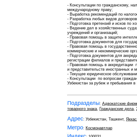
- Консультации по гражданскому, на
международному праву;
- Выработка рекомендаций по налог
- Разработка любых видов договоров
- Подготовка претензий и исков по х
- Ведение дел в хозяйственных суд
учреждений и организаций;
- Правовая помощь в защите интелле
- Подготовка документов для госуда
- Правовая помощь в государственн
коммерческие и некоммерческие орг
- Подготовка документов для аккред
регистрации филиалов и представит
- Правовая помощь в аккредитации 
и представительств иностранных и 
- Текущее юридическое обслуживани
- Консультации по вопросам гражда
Узбекистан за рубеж и пребывания в
Подразделы
:
Адвокатские фир
товарного знака
,
Гражданские дела
,
Адрес
: Узбекистан, Ташкент,
Яккас
Метро
:
Космонавтлар
Индекс
:
100031