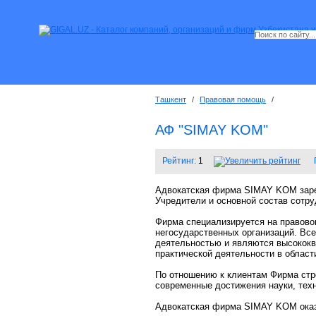
Ташкент
/
Правовая помощь
/
АФ "SIMAY KOM"
Рейтинг:
1
Адвокатская фирма SIMAY KOM зарег
Учредители и основной состав сотр
Фирма специализируется на правово
негосударственных организаций. Вс
деятельностью и являются высокок
практической деятельности в област
По отношению к клиентам Фирма стр
современные достижения науки, техн
Адвокатская фирма SIMAY KOM оказ