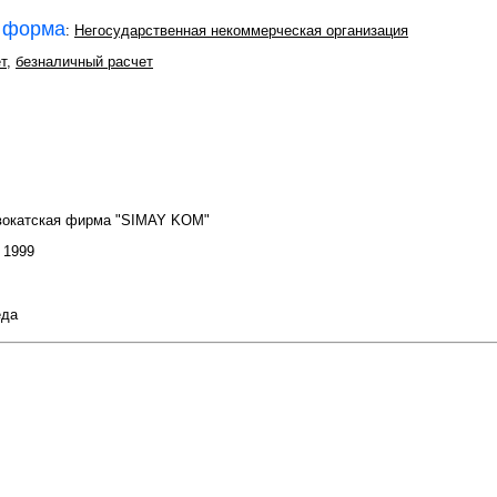
 форма
:
Негосударственная некоммерческая организация
т
,
безналичный расчет
вокатская фирма "SIMAY KOM"
: 1999
еда