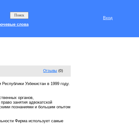
Вход
ючевые слова
Отзывы
(0)
Республики Узбекистан в 1999 году.
ственных органов,
право занятия адвокатской
скими познаниями и большим опытом
ельности Фирма использует самые