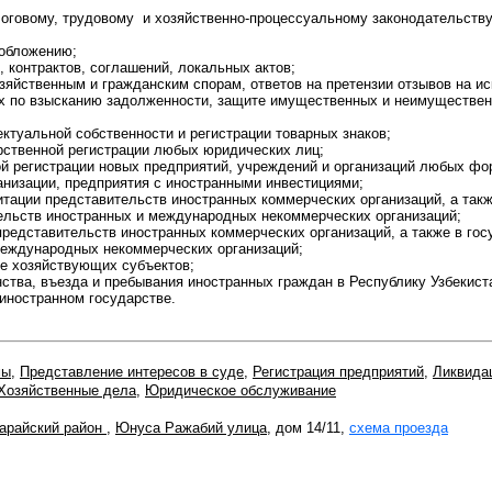
логовому, трудовому и хозяйственно-процессуальному законодательству
ообложению;
, контрактов, соглашений, локальных актов;
озяйственным и гражданским спорам, ответов на претензии отзывов на ис
ах по взысканию задолженности, защите имущественных и неимуществен
ктуальной собственности и регистрации товарных знаков;
рственной регистрации любых юридических лиц;
ой регистрации новых предприятий, учреждений и организаций любых фо
анизации, предприятия с иностранными инвестициями;
итации представительств иностранных коммерческих организаций, а так
ельств иностранных и международных некоммерческих организаций;
представительств иностранных коммерческих организаций, а также в го
международных некоммерческих организаций;
е хозяйствующих субъектов;
нства, въезда и пребывания иностранных граждан в Республику Узбекис
 иностранном государстве.
мы
,
Представление интересов в суде
,
Регистрация предприятий
,
Ликвида
Хозяйственные дела
,
Юридическое обслуживание
арайский район
,
Юнуса Ражабий улица
, дом 14/11,
схема проезда